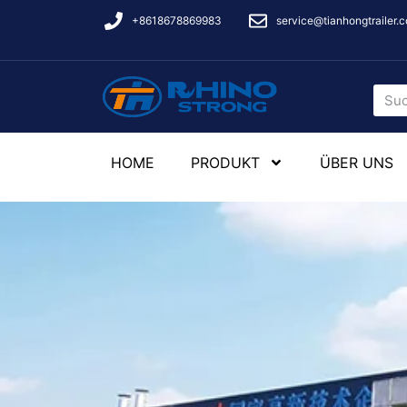
+8618678869983
service@tianhongtrailer.
HOME
PRODUKT
ÜBER UNS