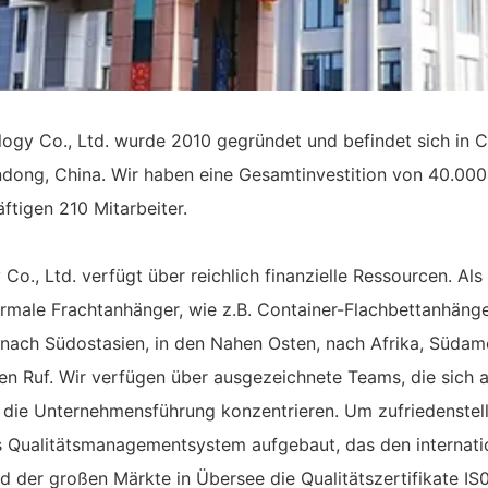
y Co., Ltd. wurde 2010 gegründet und befindet sich in Ch
ndong, China. Wir haben eine Gesamtinvestition von 40.000
tigen 210 Mitarbeiter.
, Ltd. verfügt über reichlich finanzielle Ressourcen. Als 
normale Frachtanhänger, wie z.B. Container-Flachbettanhäng
nach Südostasien, in den Nahen Osten, nach Afrika, Südame
ten Ruf. Wir verfügen über ausgezeichnete Teams, die sich 
ie die Unternehmensführung konzentrieren. Um zufriedenste
s Qualitätsmanagementsystem aufgebaut, das den internati
d der großen Märkte in Übersee die Qualitätszertifikate 