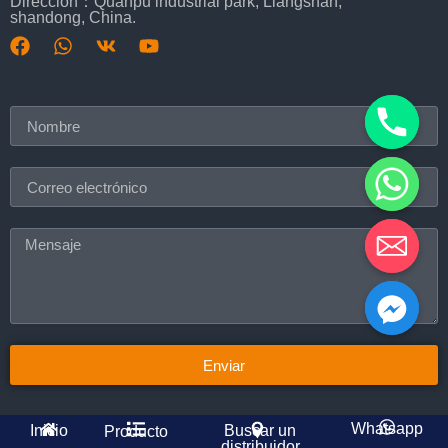
Dirección：Quanpu industrial park, Liangshan,
shandong, China.
Enviar
Whatsapp
Inicio
Buscar un
Producto
distribuidor